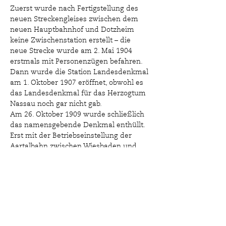
Zuerst wurde nach Fertigstellung des 
neuen Streckengleises zwischen dem 
neuen Hauptbahnhof und Dotzheim 
keine Zwischenstation erstellt – die 
neue Strecke wurde am 2. Mai 1904 
erstmals mit Personenzügen befahren. 
Dann wurde die Station Landesdenkmal 
am 1. Oktober 1907 eröffnet, obwohl es 
das Landesdenkmal für das Herzogtum 
Nassau noch gar nicht gab.
Am 26. Oktober 1909 wurde schließlich 
das namensgebende Denkmal enthüllt. 
Erst mit der Betriebseinstellung der 
Aartalbahn zwischen Wiesbaden und 
Bad Schwalbach am 24. September 1983 
wurde die Station außer Betrieb 
genommen.
Draisinenfahrten von 
10 :00 Uhr bis 
17:00 Uhr
. Die Fahrtdauer, je nach 
Kondition Der Bediener auf der 
„Hebeldraisine“, beträgt zwischen 10 