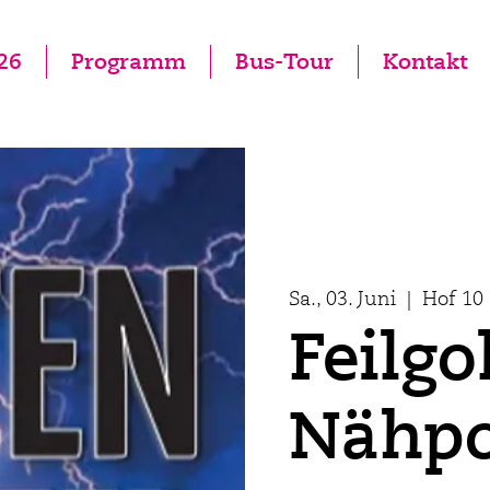
26
Programm
Bus-Tour
Kontakt
Sa., 03. Juni
  |  
Hof 10
Feilgo
Nähpo