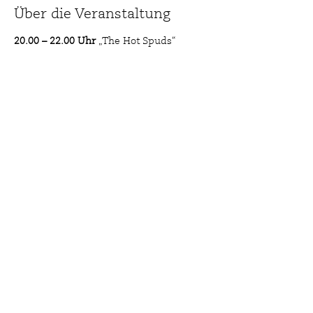
Über die Veranstaltung
20.00 – 22.00 Uhr
 „The Hot Spuds“ 
Servieren Rock-, Funk, Indie- und Pop-
Coverversionen im stilvollen Ambiente 
des mittlerweile legendären 
Rübengartens. Es wird eine gute 
Mischung aus erdigem Rock, 
brutzelndem Indie und feurigem Funk, 
garniert mit ausgewählten Pop-
Köstlichkeiten serviert.
Impressum
Wiesbaden Biebrich, 2026